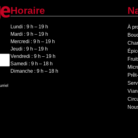
Horaire
Na
Lundi : 9 h – 19 h
À pr
Mardi : 9 h – 19 h
Bouc
Mercredi : 9 h – 19 h
Char
Jeudi : 9 h – 19 h
Épic
Vendredi : 9 h – 19 h
Frui
Samedi : 9 h – 18 h
Micr
Dimanche : 9 h – 18 h
Prêt
Serv
urriel
Vian
Circ
Nous