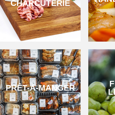
CHARCUTERIE
F
PRÊT-À-MANGER
L