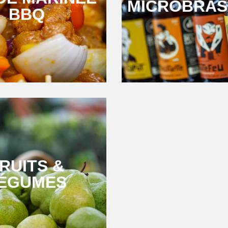
MICROBRAS
BBQ
RUITS &
ÉGUMES