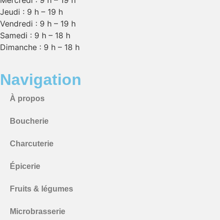
Mercredi : 9 h – 19 h
Jeudi : 9 h – 19 h
Vendredi : 9 h – 19 h
Samedi : 9 h – 18 h
Dimanche : 9 h – 18 h
Navigation
À propos
Boucherie
Charcuterie
Épicerie
Fruits & légumes
Microbrasserie