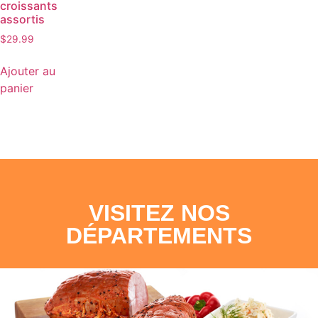
croissants
assortis
$
29.99
Ajouter au
panier
VISITEZ NOS
DÉPARTEMENTS