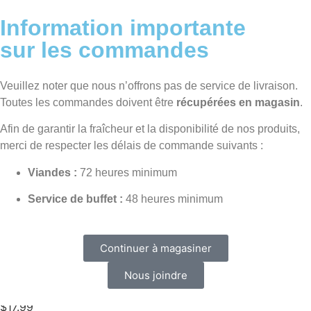
Information importante
Accueil
/
Service de buffet
/
Salades maison
/ Salade sud-
sur les commandes
ouest (1 kg)
Veuillez noter que nous n’offrons pas de service de livraison.
Toutes les commandes doivent être
récupérées en magasin
.
Afin de garantir la fraîcheur et la disponibilité de nos produits,
merci de respecter les délais de commande suivants :
Salade sud-ouest (1 kg)
Viandes :
72 heures minimum
Un punch de maïs, de jambon et de saveur, ça goûte le
Sud! Cette salade combine pâtes, maïs sucré, jambon et
Service de buffet :
48 heures minimum
mayonnaise relevée d’épices maison. Parfaite pour les
repas d’été, les pique-niques ou les buffets froids.
Portion de 1 kg.
Continuer à magasiner
UGS
91033140407f
Catégories
Salades maison
,
Service de
Nous joindre
buffet
$
17.99