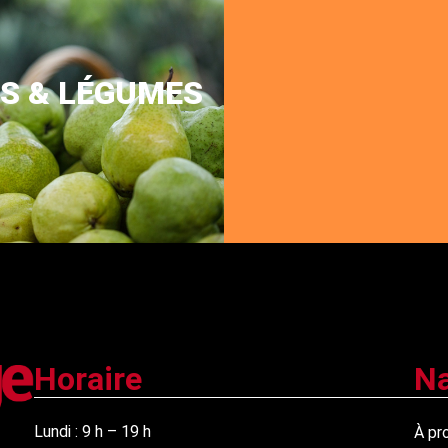
TS & LÉGUMES
Horaire
Na
Lundi : 9 h – 19 h
À pr