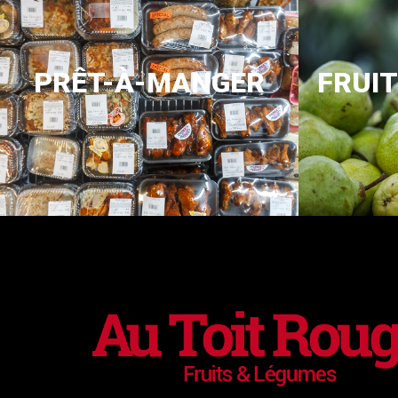
PRÊT-À-MANGER
FRUI