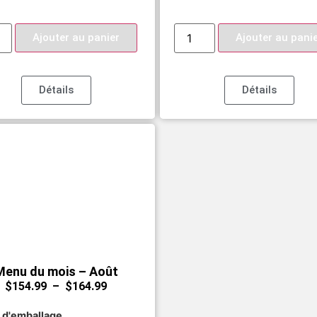
Ajouter au panier
Ajouter au pani
Détails
Détails
Menu du mois – Août
$
154.99
–
$
164.99
 d'emballage